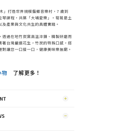
木」打造世界規模偏鄉音樂村，7 歲到
與拉琴課程，共築「大埔愛樂」。筍茸是土
以及產業與文化共生的具體實踐。
，透過在地竹炭窯高溫淬鍊、精製研磨而
裹著台灣嚴選花生，竹炭的特殊口感，搭
絕對讓您一口接一口，健康美味樂無窮。
小物
了解更多！
ENT
WS