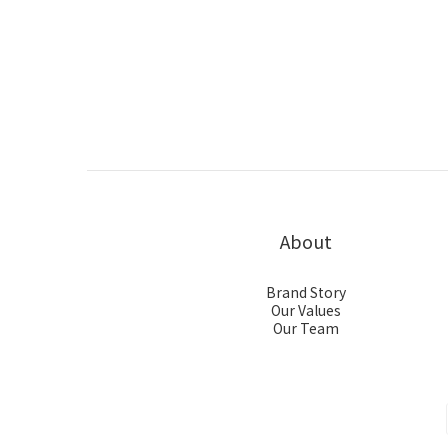
About
Brand Story
Our Values
Our Team