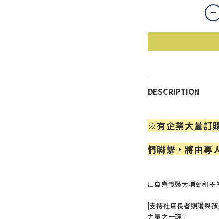
DESCRIPTION
※有企業大量訂
們聯繫，將由專
出自嘉義縣大埔鄉和平
|支持社區長者照護與孩
力量之一環！