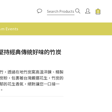
ism Events
堅持經典傳統好味的竹炭
竹，透過在地竹炭窯高溫淬鍊、精製
炭粉，包裹著台灣嚴選花生，竹炭的
郁的花生香氣，絕對讓您一口接一
。