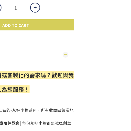
ADD TO CART
購或客製化的需求嗎？歡迎與我
人為您服務！
社區的-永好小物系列，所有收益回饋當地
童陪伴教育|
每份永好小物都是社區創生