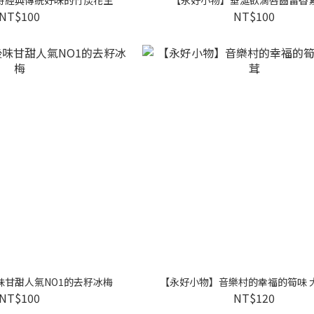
NT$100
NT$100
味甘甜人氣NO1的去籽冰梅
【永好小物】音樂村的幸福的筍味 
NT$100
NT$120