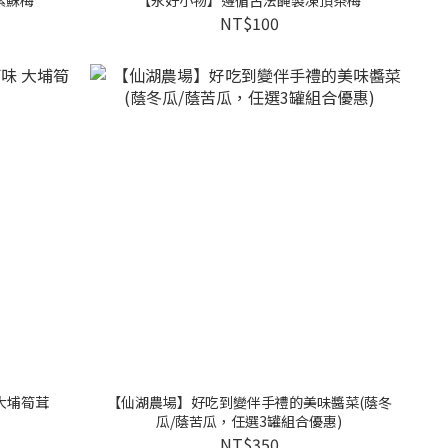
NT$100
大埔筍茸
【仙湖農場】好吃到變伴手禮的美味醬菜(蔭冬
瓜/蔭苦瓜，任選3罐組合優惠)
NT$350