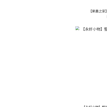
【果農之家
【永好小物】堅