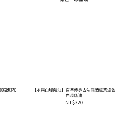
的龍眼花
【永興白曝蔭油】百年傳承古法釀造蕙質濃色
白曝蔭油
NT$320