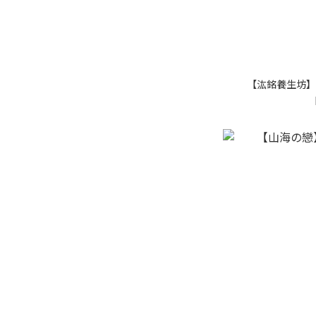
【汯銘養生坊】