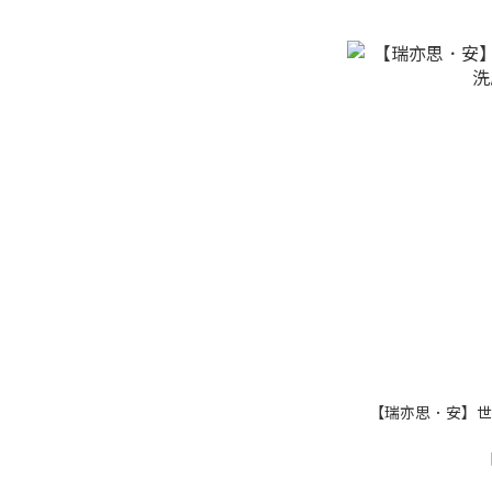
【瑞亦思．安】世