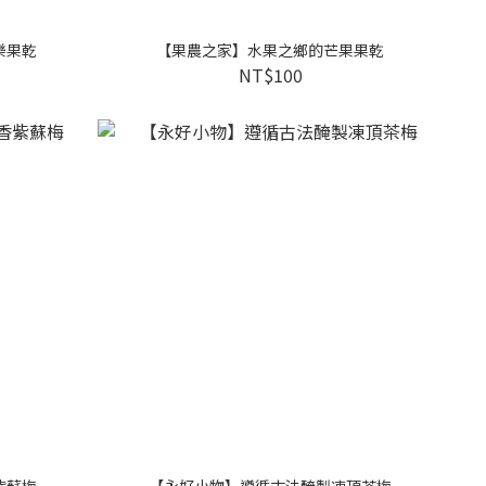
樂果乾
【果農之家】水果之鄉的芒果果乾
NT$100
紫蘇梅
【永好小物】遵循古法醃製凍頂茶梅