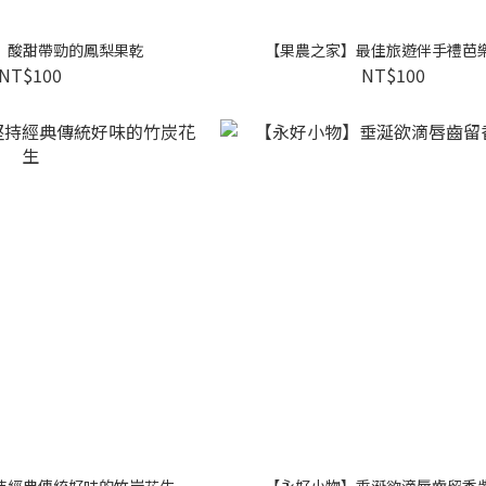
】酸甜帶勁的鳳梨果乾
【果農之家】最佳旅遊伴手禮芭
NT$100
NT$100
持經典傳統好味的竹炭花生
【永好小物】垂涎欲滴唇齒留香