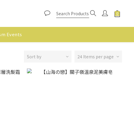
ism Events
Sort by
24 Items per page