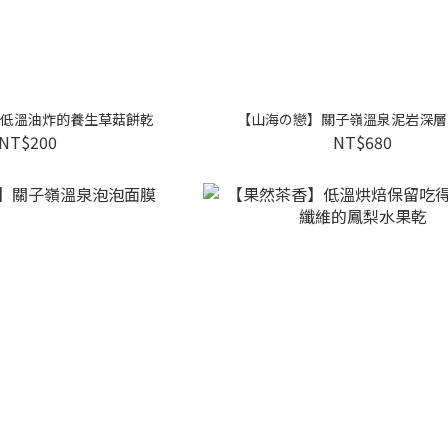
低溫油炸的養生草菇餅乾
【山海の戀】關子嶺溫泉泥岩深層
NT$200
NT$680