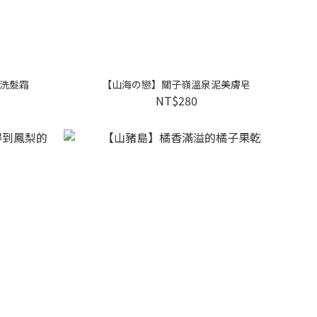
洗髮霜
【山海の戀】關子嶺溫泉泥美膚皂
NT$280