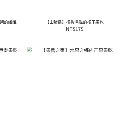
梨的纖維
【山豬島】橘香滿溢的橘子果乾
NT$175