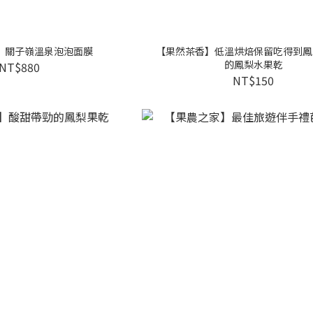
】關子嶺溫泉泡泡面膜
【果然茶香】低溫烘焙保留吃得到鳳
的鳳梨水果乾
NT$880
NT$150