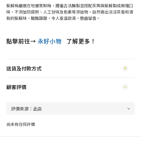
紫蘇梅嚴選在地優質鮮梅，遵循古法醃製並搭配茶葉與紫蘇製成兩種口
味，不添加防腐劑、人工甘味及色素等添加物，自然善出淡淡茶香和清
新的紫蘇味，酸酸甜甜，令人垂涎欲滴，唇齒留香。
點擊前往→
永好小物
了解更多！
送貨及付款方式
顧客評價
尚未有任何評價