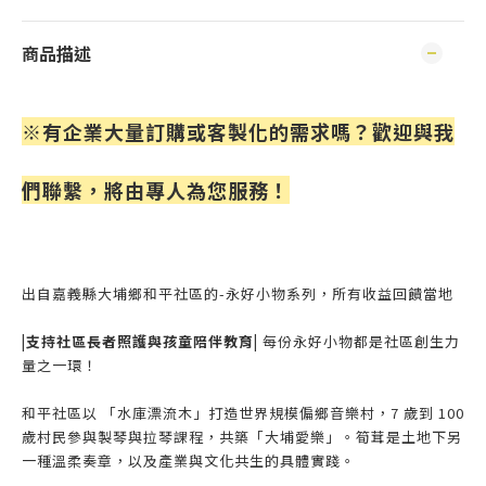
商品描述
※有企業大量訂購或客製化的需求嗎？歡迎與我
們聯繫，將由專人為您服務！
出自嘉義縣大埔鄉和平社區的-永好小物系列，所有收益回饋當地
|支持社區長者照護與孩童陪伴教育|
每份永好小物都是社區創生力
量之一環！
和平社區以 「水庫漂流木」打造世界規模偏鄉音樂村，7 歲到 100
歲村民參與製琴與拉琴課程，共築「大埔愛樂」。筍茸是土地下另
一種溫柔奏章，以及產業與文化共生的具體實踐。