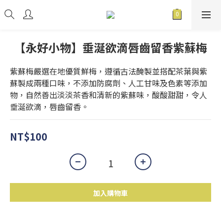
【永好小物】垂涎欲滴唇齒留香紫蘇梅
紫蘇梅嚴選在地優質鮮梅，遵循古法醃製並搭配茶葉與紫
蘇製成兩種口味，不添加防腐劑、人工甘味及色素等添加
物，自然善出淡淡茶香和清新的紫蘇味，酸酸甜甜，令人
垂涎欲滴，唇齒留香。
NT$100
加入購物車