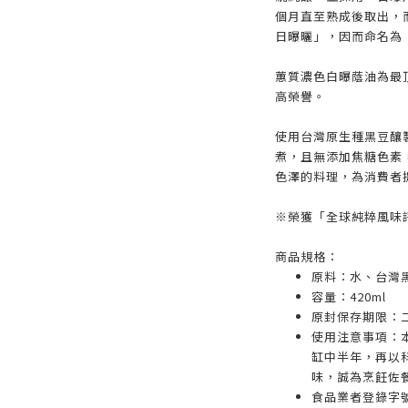
個月直至熟成後取出，
日曝曬」，因而命名為
蕙質濃色白曝蔭油為最
高榮譽。
使用台灣原生種黑豆釀
煮，且無添加焦糖色素
色澤的料理，為消費者
※榮獲「全球純粹風味評鑑（
商品規格：
原料：水、台灣
容量：420ml
原封保存期限：
使用注意事項：
缸中半年，再以
味，誠為烹飪佐
食品業者登錄字號： D