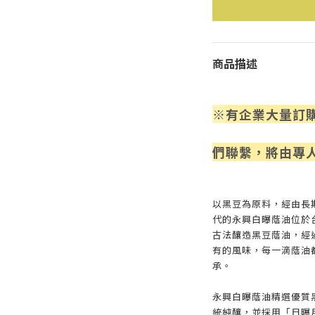
商品描述
※
有企業大量訂
們聯繫，將由專
以黑豆為原料，經由長
代的永興白曝蔭油位於
古法釀造黑豆蔭油，經
有的風味，每一滴蔭油
承。
永興白曝蔭油精選優質
統純釀，並採用「日曝