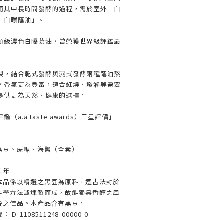
而其中長時間發酵的過程，需於室外「白
「白曝蔭油」。
頂級濃色白曝蔭油，曾榮獲世界級評鑑最
製，結合乾式發酵與濕式發酵兩種蔭油熬
，香氣更為豐富，適合紅燒、燉滷等需要
提供更為天然、健康的選擇。
a.a taste awards）三星評價」
黑豆、蔗糖、海鹽（全素）
二年
本品係以精選之黑豆為原料，遵古法封於
科學方法濾煉製而成，故能獨具香醇之風
餐之佳品。本產品含有黑豆。
-1108511248-00000-0