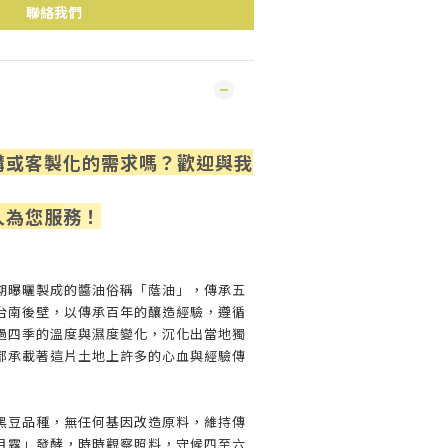
聯絡我們
購或客製化的需求嗎？歡迎與我
人為您服
務！
期曝曬製成的醬油俗稱「蔭油」，傳承五
台南後壁，以傳承百年的釀造經驗，遵循
過四季的溫度與濕度變化，沉化出當地獨
都承載著這片土地上許多的心血與經驗傳
黑豆品種，無任何基因改造原料，維持傳
月露」發酵，時時觀察照料，守候四至六