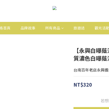
格首頁
品牌故事
所有商品
旅遊誌
觀光活
【永興白曝蔭
質濃色白曝蔭
台南百年老店永興醬
NT$320
若想