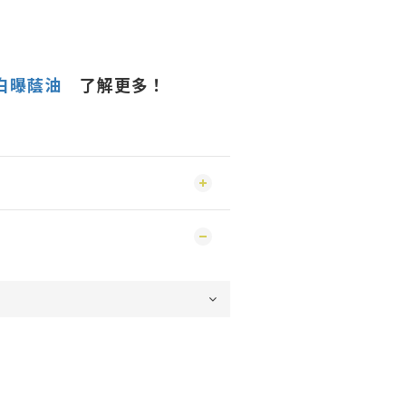
白曝蔭油
了解更多！