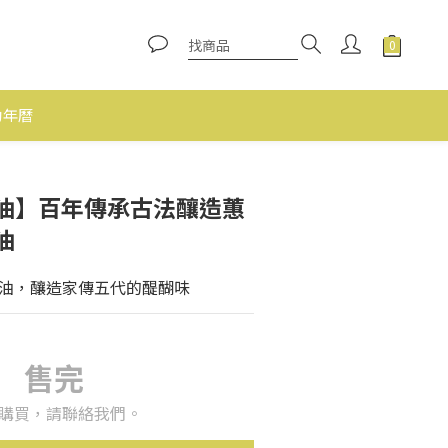
動年曆
油】百年傳承古法釀造蕙
油
油，釀造家傳五代的醍醐味
售完
購買，請聯絡我們。