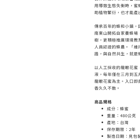
用導致生態失衡時，蜜
助植物繁衍，也才能產
傳承百年的蜂和小鎮，
南東山開拓自家養蜂場
樹，更積極推廣環境教
人員認證的蜂農。「維
諧，與自然共生，就是
以人工採收的龍眼花蜜
液，每年僅在三月到五
龍眼花蜜為主。入口即
香久久不散。
商品規格
成分：蜂蜜
重量：480公克
產地：台灣
保存期限：2年
製造日期：見包