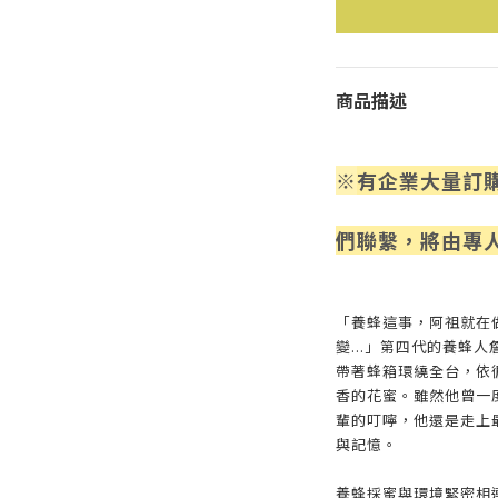
商品描述
※
有企業大量訂
們聯繫，將由專
「養蜂這事，阿祖就在
變...」第四代的養蜂
帶著蜂箱環繞全台，依
香的花蜜。雖然他曾一
輩的叮嚀，他還是走上
與記憶。
養蜂採蜜與環境緊密相