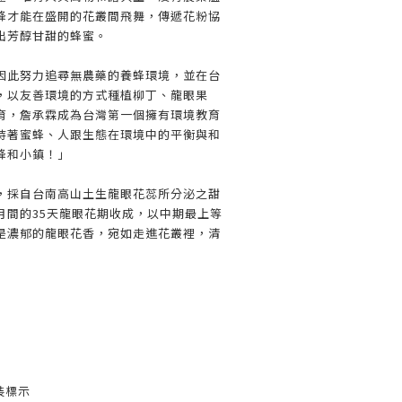
蜂才能在盛開的花叢間飛舞，傳遞花粉協
出芳醇甘甜的蜂蜜。
因此努力追尋無農藥的養蜂環境，並在台
，以友善環境的方式種植柳丁、龍眼果
育，詹承霖成為台灣第一個擁有環境教育
持著蜜蜂、人跟生態在環境中的平衡與和
蜂和小鎮！」
，採自台南高山土生龍眼花蕊所分泌之甜
月間的35天龍眼花期收成，以中期最上等
是濃郁的龍眼花香，宛如走進花叢裡，清
裝標示