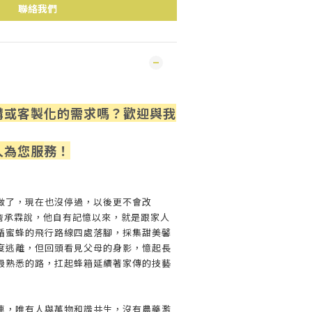
聯絡我們
購或客製化的需求嗎？歡迎與我
人為您服
務！
做了，現在也沒停過，以後更不會改
人詹承霖說，他自有記憶以來，就是跟家人
循蜜蜂的飛行路線四處落腳，採集甜美馨
度逃離，但回頭看見父母的身影，憶起長
最熟悉的路，扛起蜂箱延續著家傳的技藝
連，唯有人與萬物和諧共生，沒有農藥濫