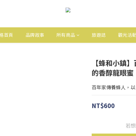
格首頁
品牌故事
所有商品
旅遊誌
觀光活
【蜂和小鎮】
的香醇龍眼蜜
百年家傳養蜂人，以
NT$600
若想