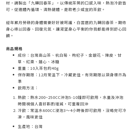
材，調製出「九轉回春茶」，以傳統茶葉的口感入味，熱泡冷飲皆
可，促進體內循環、清熱健體，是款老少咸宜的茶飲。
經年累月勞碌的身體需要好好被呵護，白雲居的九轉回春茶，期待
身心得以回春、回復元氣，讓渴望身心平衡的你我都能得到舒心回
饋。
商品規格
成份：台灣高山茶、杭白菊、枸杞子、金銀花、陳皮、甘
草、紅棗、蓮心、冰糖
重量：10入茶包約40g
保存期限：12月常溫下，冷藏更佳，有效期限以袋身標示為
準
飲用方法：
熱飲：熱水200~250CC沖泡5-10鐘即可飲用，水量及沖泡
時間視個人喜好斟酌增減，可重複回沖
冷飲：常溫水600CC浸泡3～4小時後即可飲用，沒喝完可冷
凍，風味更佳
生產地：台灣