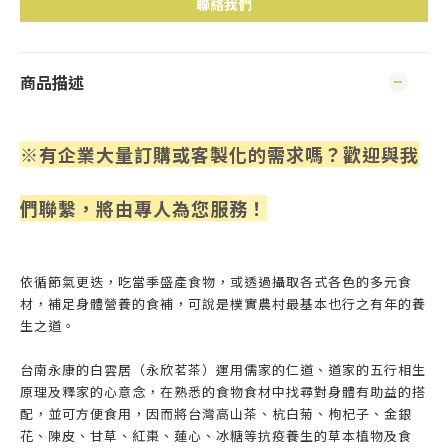
聯絡我們
商品描述
※
有企業大量訂購或客製化的需求嗎？歡迎與我
們聯繫，將由專人為您服
務！
依循節氣更迭，吃當季盛產食物，或透過攝取各式各色的多元食
材，補足身體營養的食補，可說是樸實農村最基本也行之有年的養
生之道。
台南永康的白雲居（永欣茗茶）運用儒家的仁道、道家的五行相生
原理及釋家的心意念，在熟悉的食物食材中找尋對身體有助益的搭
配，並可方便食用，因而將台灣高山茶、杭白菊、枸杞子、金銀
花、陳皮、甘草、紅棗、蓮心、冰糖等抗疫養生的草本植物及食