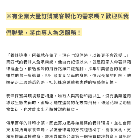
※
有企業大量訂購或客製化的需求嗎？歡迎與我
們聯繫，將由專人為您服
務！
「養蜂這事，阿祖就在做了，現在也沒停過，以後更不會改變...」
第四代的養蜂人詹承霖說，他自有記憶以來，就是跟家人帶著蜂箱
環繞全台，依循蜜蜂的飛行路線四處落腳，採集甜美馨香的花蜜。
雖然他曾一度逃離，但回頭看見父母的身影，憶起長輩的叮嚀，他
還是走上最熟悉的路，扛起蜂箱延續著家傳的技藝與記憶。
養蜂採蜜與環境緊密相連，唯有人與萬物和諧共生，沒有農藥濫用
導致生態失衡時，蜜蜂才能在盛開的花叢間飛舞，傳遞花粉協助植
物繁衍，也才能產出芳醇甘甜的蜂蜜。
傳承百年的蜂和小鎮，因此努力追尋無農藥的養蜂環境，並在台南
東山開拓自家養蜂場，以友善環境的方式種植柳丁、龍眼果樹，更
積極推廣環境教育，詹承霖成為台灣第一個擁有環境教育人員認證