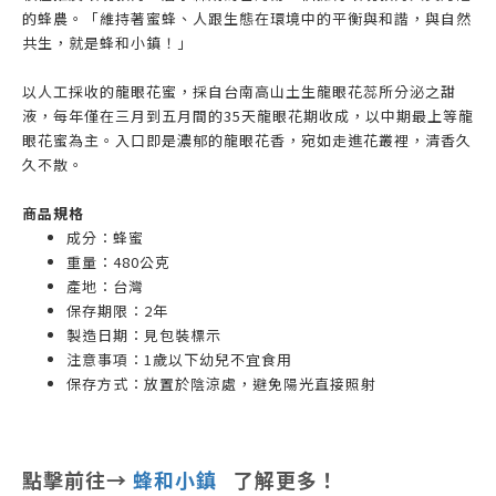
的蜂農。「維持著蜜蜂、人跟生態在環境中的平衡與和諧，與自然
共生，就是蜂和小鎮！」
以人工採收的龍眼花蜜，採自台南高山土生龍眼花蕊所分泌之甜
液，每年僅在三月到五月間的35天龍眼花期收成，以中期最上等龍
眼花蜜為主。入口即是濃郁的龍眼花香，宛如走進花叢裡，清香久
久不散。
商品規格
成分：蜂蜜
重量：480公克
產地：台灣
保存期限：2年
製造日期：見包裝標示
注意事項：1歲以下幼兒不宜食用
保存方式：放置於陰涼處，避免陽光直接照射
點擊前往→
蜂和小鎮
了解更多！